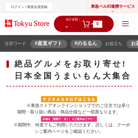
東急ベルID連携サービス
ログイン / 新規会員登録
合計金額：
0
-
#産直ギフト
#のるるん
お
注目ワード
お役立ち
東急オンラインショップ
絶品グルメをお取り寄せ!
日本全国うまいもん大集合
※東急ストアオンラインショップでのご注文では承り
期間・取り扱い商品・商品仕様など一部異なります。
※期間中、何度でもご利用いただけます。詳しくは、クーポ
ンご案内ページをご確認ください。