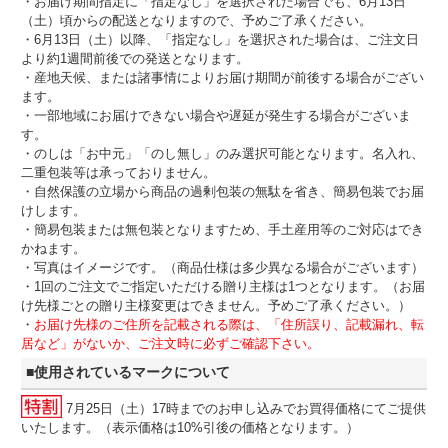
・お届け期間指定に「指定なし」を選択された場合でも、6月13日
（土）頃からの配送となりますので、予めご了承ください。
・6月13日（土）以降、「指定なし」を選択された場合は、ご注文日
より約1週間前後での発送となります。
・産地天候、または諸事情によりお届け期間が前後する場合がござい
ます。
・一部地域にお届けできない場合や遅延が発生する場合がございま
す。
・のしは「お中元」「のし無し」のみ選択可能となります。名入れ、
二重包装等は承っておりません。
・自然保護の立場から商品の過剰包装の無駄を省き、簡易包装でお届
けします。
・簡易包装または無包装となりますため、手土産用等のご対応はでき
かねます。
・写真はイメージです。（商品仕様は多少異なる場合がございます）
・1回のご注文でご指定いただける贈り主様は1つとなります。（お届
け先様ごとの贈り主様変更はできません。予めご了承ください。）
・
お届け先様のご住所を記載される際は、「住所誤り、記載漏れ、転
居など」がないか、ご注文時に必ずご確認下さい。
■使用されているマークについて
7月25日（土）17時までのお申し込みでお買得価格にてご提供
いたします。（表示価格は10%引後の価格となります。）