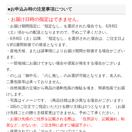
■お申込み時の注意事項について
・お届け日時の指定はできません。
・お届け期間指定に「指定なし」を選択された場合でも、6月8日
（土）頃からの配送となりますので、予めご了承ください。
・6月8日（土）以降、「指定なし」を選択された場合は、ご注文日よ
り約1週間前後での発送となります。
・産地天候、または諸事情によりお届け期間が前後する場合がござい
ます。
・一部地域にお届けできない場合や遅延が発生する場合がございま
す。
・のしは「御中元」「のし無し」のみ選択可能となります。名入れ、
二重包装等は承っておりません。
・自然保護の立場から商品の過剰包装の無駄を省き、簡易包装でお届
けします。
・写真はイメージです。（商品仕様は多少異なる場合がございます）
・1回のご注文でご指定いただける贈り主様は1つとなります。（お届
け先様ごとの贈り主様変更はできません。予めご了承ください。）
・
お届け先様のご住所を記載される際は、「住所誤り、記載漏れ、転
居など」がないか、ご注文時に必ずご確認下さい。
・
使用されている「マーク」についてはこちら