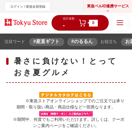
東急ベルID連携サービス
ログイン / 新規会員登録
合計金額：
0
-
#産直ギフト
#のるるん
お
注目ワード
お役立ち
東急オンラインショップ
暑さに負けない！とって
おき夏グルメ
※東急ストアオンラインショップでのご注文では承り
期間・取り扱い商品・商品仕様など一部異なります。
※期間中、何度でもご利用いただけます。詳しくは、クーポ
ンご案内ページをご確認ください。