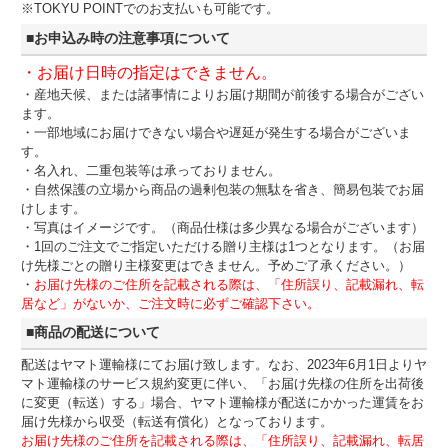
※TOKYU POINTでのお支払いも可能です。
■お申込み時の注意事項について
・お届け日時の指定はできません。
・産地天候、または諸事情によりお届け期間が前後する場合がござい
ます。
・一部地域にお届けできない場合や遅延が発生する場合がございま
す。
・名入れ、二重包装等は承っておりません。
・自然保護の立場から商品の過剰包装の無駄を省き、簡易包装でお届
けします。
・写真はイメージです。（商品仕様は多少異なる場合がございます）
・1回のご注文でご指定いただける贈り主様は1つとなります。（お届
け先様ごとの贈り主様変更はできません。予めご了承ください。）
・
お届け先様のご住所を記載される際は、「住所誤り、記載漏れ、転
居など」がないか、ご注文時に必ずご確認下さい。
■商品の配送について
配送はヤマト運輸様にてお届け致します。なお、2023年6月1日よりヤ
マト運輸様のサービス規約変更に伴い、「お届け先様の住所を出荷後
に変更（転送）する」場合、ヤマト運輸様が配送にかかった運賃をお
届け先様から収受（転送有償化）となっております。
お届け先様のご住所を記載される際は、「住所誤り、記載漏れ、転居