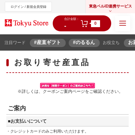
東急ベルID連携サービス
ログイン / 新規会員登録
合計金額：
0
-
#産直ギフト
#のるるん
お
注目ワード
お役立ち
東急オンラインショップ
お取り寄せ産直品
※詳しくは、クーポンご案内ページをご確認ください。
ご案内
■お支払いについて
・クレジットカードのみご利用いただけます。