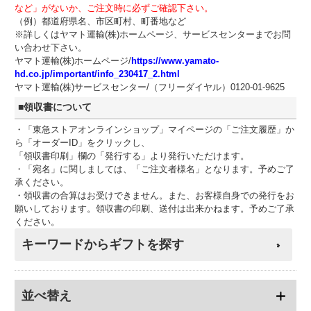
など」がないか、ご注文時に必ずご確認下さい。
（例）都道府県名、市区町村、町番地など
※詳しくはヤマト運輸(株)ホームページ、サービスセンターまでお問
い合わせ下さい。
ヤマト運輸(株)ホームページ/
https://www.yamato-
hd.co.jp/important/info_230417_2.html
ヤマト運輸(株)サービスセンター/（フリーダイヤル）0120-01-9625
■領収書について
・「東急ストアオンラインショップ」マイページの「ご注文履歴」か
ら「オーダーID」をクリックし、
「領収書印刷」欄の「発行する」より発行いただけます。
・「宛名」に関しましては、「ご注文者様名」となります。予めご了
承ください。
・領収書の合算はお受けできません。また、お客様自身での発行をお
願いしております。領収書の印刷、送付は出来かねます。予めご了承
ください。
キーワードからギフトを探す
並べ替え