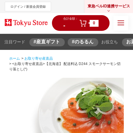
東急ベルID連携サービス
ログイン / 新規会員登録
合計金額：
0
-
#産直ギフト
#のるるん
お
注目ワード
お役立ち
東急オンラインショップ
ホーム
>
お取り寄せ産直品
>
<お取り寄せ産直品>【北海道】 配送料込 D244 スモークサーモン切
り落とし(*)