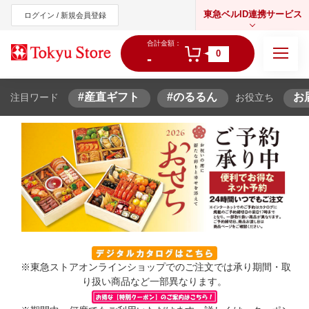
東急ベルID連携サービス
ログイン / 新規会員登録
合計金額：
0
-
#産直ギフト
#のるるん
お
注目ワード
お役立ち
東急オンラインショップ
※東急ストアオンラインショップでのご注文では承り期間・取
り扱い商品など一部異なります。