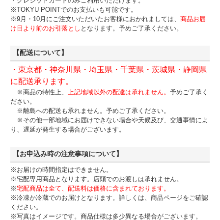
・クレジットカードのみご利用いただけます。
※TOKYU POINTでのお支払いも可能です。
※9月・10月にご注文いただいたお客様におかれましては、
商品お届
け日より前のお引落とし
となります。予めご了承ください。
【配送について】
・東京都・神奈川県・埼玉県・千葉県・茨城県・静岡県
に配送承ります。
※商品の特性上、
上記地域以外の配達は承れません。
予めご了承く
ださい。
※離島への配送も承れません。予めご了承ください。
※その他一部地域にお届けできない場合や天候及び、交通事情によ
り、遅延が発生する場合がございます。
【お申込み時の注意事項について】
※お届けの時間指定はできません。
※宅配専用商品となります。店頭でのお渡しは承れません。
※
宅配商品は全て、配送料は価格に含まれております。
※冷凍か冷蔵でのお届けとなります。詳しくは、商品ページをご確認
ください。
※写真はイメージです。商品仕様は多少異なる場合がございます。