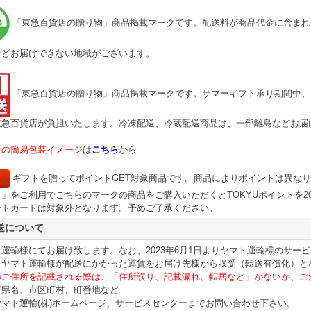
「東急百貨店の贈り物」商品掲載マークです。配送料が商品代金に含まれ
などお届けできない地域がございます。
「東急百貨店の贈り物」商品掲載マークです。サマーギフト承り期間中、
東急百貨店が負担いたします。冷凍配送、冷蔵配送商品は、一部離島などお届
店の簡易包装イメージ
は
こちら
から
ギフトを贈ってポイントGET対象商品です。商品によりポイントは異な
」をご利用でこちらのマークの商品をご購入いただくとTOKYUポイントを20
ントカードは対象外となります。予めご了承ください。
送について
運輸様にてお届け致します。なお、2023年6月1日よりヤマト運輸様のサ
、ヤマト運輸様が配送にかかった運賃をお届け先様から収受（転送有償化）と
のご住所を記載される際は、「住所誤り、記載漏れ、転居など」がないか、ご
府県名、市区町村、町番地など
マト運輸(株)ホームページ、サービスセンターまでお問い合わせ下さい。