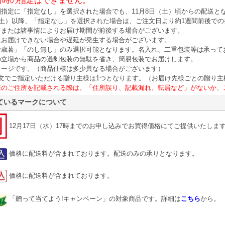
日時の指定はできません。
間指定に「指定なし」を選択された場合でも、11月8日（土）頃からの配送と
（土）以降、「指定なし」を選択された場合は、ご注文日より約1週間前後で
、または諸事情によりお届け期間が前後する場合がございます。
にお届けできない場合や遅延が発生する場合がございます。
お歳暮」「のし無し」のみ選択可能となります。名入れ、二重包装等は承って
の立場から商品の過剰包装の無駄を省き、簡易包装でお届けします。
メージです。（商品仕様は多少異なる場合がございます）
注文でご指定いただける贈り主様は1つとなります。（お届け先様ごとの贈り
様のご住所を記載される際は、「住所誤り、記載漏れ、転居など」がないか、
ているマークについて
12月17日（水）17時までのお申し込みでお買得価格にてご提供いたしま
価格に配送料が含まれております。配送のみの承りとなります。
価格に配送料が含まれております。
「贈って当てよう!キャンペーン」の対象商品です。詳細は
こちら
から。