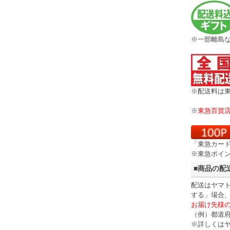
※一部離島
※配送料は
※
東急百貨
「東急カード
※東急ポイ
■商品の配
配送はヤマト
する」場合
お届け先様
（例）都道
※詳しくはヤ