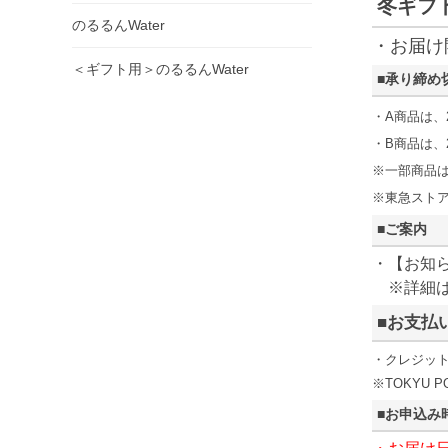
冬ギフ
のるるんWater
・お届け
＜ギフト用＞のるるんWater
■承り締め
・A商品は、2
・B商品は、2
※一部商品
※東急スト
■ご案内
・【お知
※詳細
■お支払
・クレジッ
※TOKYU 
■お申込み