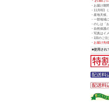
・お届け
・お届け期
・11月8日
・産地天候
・一部地域
・のしは「
・自然保護
・写真はイ
・1回のご
・
お届け先
■使用され