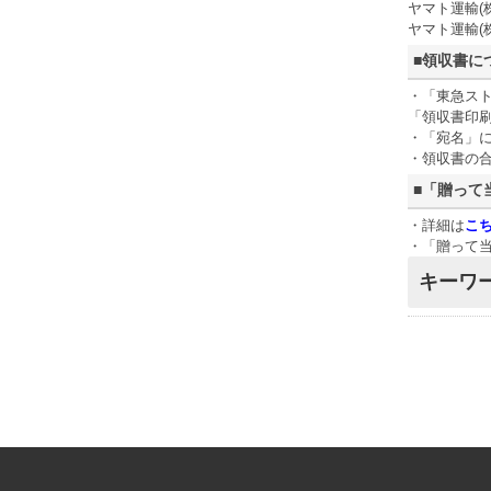
ヤマト運輸(
ヤマト運輸(株
■領収書に
・「東急ス
「領収書印
・「宛名」
・領収書の
■「贈って
・詳細は
こ
・「贈って当
キーワ