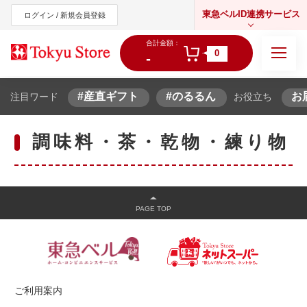
東急ベルID連携サービス
ログイン / 新規会員登録
合計金額：
0
-
#産直ギフト
#のるるん
お
注目ワード
お役立ち
東急オンラインショップ
調味料・茶・乾物・練り物
ご利用案内