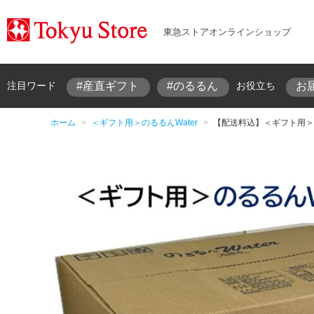
東急ストアオンラインショップ
#産直ギフト
#のるるん
お
注目ワード
お役立ち
ホーム
>
＜ギフト用＞のるるんWater
>
【配送料込】＜ギフト用＞サー