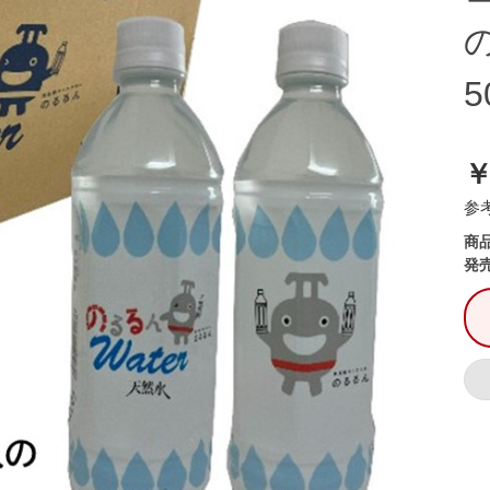
5
￥
参考
商
発