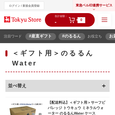
東急ベルID連携サービス
ログイン / 新規会員登録
合計金額：
0
-
#産直ギフト
#のるるん
お
注目ワード
お役立ち
東急オンラインショップ
＜ギフト用＞のるるん
Water
並べ替え
【配送料込】＜ギフト用＞サーフビ
バレッジ トウキュウ ミネラルウォ
ーター のるるんWater ケース