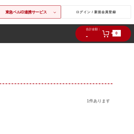
東急ベルID連携サービス
ログイン / 新規会員登録
合計金額：
0
-
1
件あります