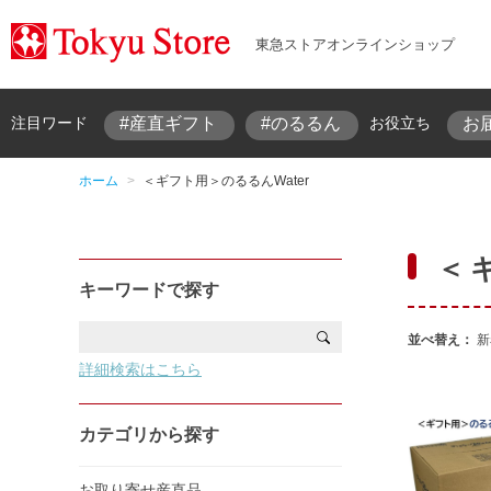
東急ストアオンラインショップ
#産直ギフト
#のるるん
お
注目ワード
お役立ち
ホーム
>
＜ギフト用＞のるるんWater
＜
キーワードで探す
並べ替え：
新
詳細検索はこちら
カテゴリから探す
お取り寄せ産直品