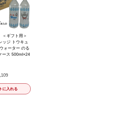
】＜ギフト用＞
レッジ トウキュ
ウォーター のる
ケース 500ml×24
,109
トに入れる