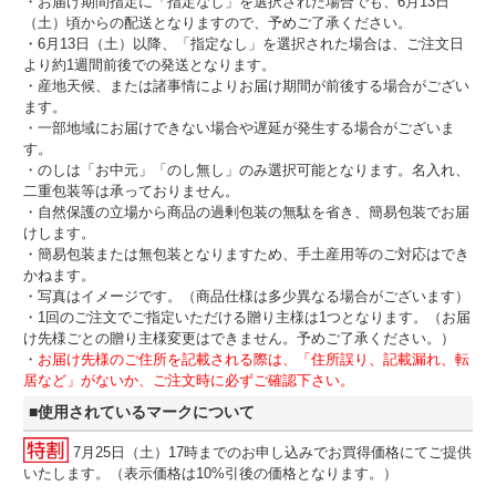
・お届け期間指定に「指定なし」を選択された場合でも、6月13日
（土）頃からの配送となりますので、予めご了承ください。
・6月13日（土）以降、「指定なし」を選択された場合は、ご注文日
より約1週間前後での発送となります。
・産地天候、または諸事情によりお届け期間が前後する場合がござい
ます。
・一部地域にお届けできない場合や遅延が発生する場合がございま
す。
・のしは「お中元」「のし無し」のみ選択可能となります。名入れ、
二重包装等は承っておりません。
・自然保護の立場から商品の過剰包装の無駄を省き、簡易包装でお届
けします。
・簡易包装または無包装となりますため、手土産用等のご対応はでき
かねます。
・写真はイメージです。（商品仕様は多少異なる場合がございます）
・1回のご注文でご指定いただける贈り主様は1つとなります。（お届
け先様ごとの贈り主様変更はできません。予めご了承ください。）
・
お届け先様のご住所を記載される際は、「住所誤り、記載漏れ、転
居など」がないか、ご注文時に必ずご確認下さい。
■使用されているマークについて
7月25日（土）17時までのお申し込みでお買得価格にてご提供
いたします。（表示価格は10%引後の価格となります。）