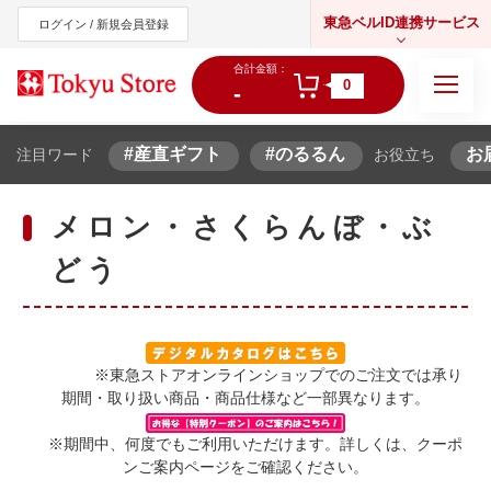
東急ベルID連携サービス
ログイン / 新規会員登録
合計金額：
0
-
#産直ギフト
#のるるん
お
注目ワード
お役立ち
東急オンラインショップ
メロン・さくらんぼ・ぶ
どう
※東急ストアオンラインショップでのご注文では承り
期間・取り扱い商品・商品仕様など一部異なります。
※期間中、何度でもご利用いただけます。詳しくは、クーポ
ンご案内ページをご確認ください。