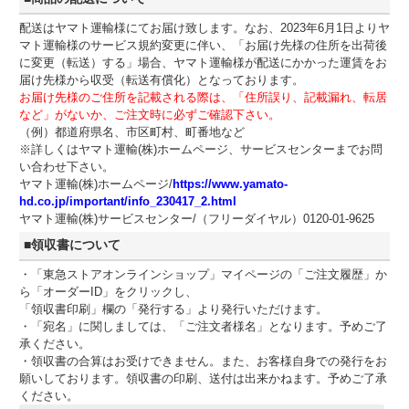
配送はヤマト運輸様にてお届け致します。なお、2023年6月1日よりヤ
マト運輸様のサービス規約変更に伴い、「お届け先様の住所を出荷後
に変更（転送）する」場合、ヤマト運輸様が配送にかかった運賃をお
届け先様から収受（転送有償化）となっております。
お届け先様のご住所を記載される際は、「住所誤り、記載漏れ、転居
など」がないか、ご注文時に必ずご確認下さい。
（例）都道府県名、市区町村、町番地など
※詳しくはヤマト運輸(株)ホームページ、サービスセンターまでお問
い合わせ下さい。
ヤマト運輸(株)ホームページ/
https://www.yamato-
hd.co.jp/important/info_230417_2.html
ヤマト運輸(株)サービスセンター/（フリーダイヤル）0120-01-9625
■領収書について
・「東急ストアオンラインショップ」マイページの「ご注文履歴」か
ら「オーダーID」をクリックし、
「領収書印刷」欄の「発行する」より発行いただけます。
・「宛名」に関しましては、「ご注文者様名」となります。予めご了
承ください。
・領収書の合算はお受けできません。また、お客様自身での発行をお
願いしております。領収書の印刷、送付は出来かねます。予めご了承
ください。