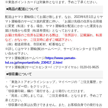
※東急ポイントカードは対象外となります。予めご了承ください。
■商品の配送について
配送はヤマト運輸様にてお届け致します。なお、2023年6月1日よりヤ
マト運輸様のサービス規約変更に伴い、「お届け先様の住所を出荷後
に変更（転送）する」場合、ヤマト運輸様が配送にかかった運賃をお
届け先様から収受（転送有償化）となっております。
お届け先様のご住所を記載される際は、「住所誤り、記載漏れ、転居
など」がないか、ご注文時に必ずご確認下さい。
（例）都道府県名、市区町村、町番地など
※詳しくはヤマト運輸(株)ホームページ、サービスセンターまでお問
い合わせ下さい。
ヤマト運輸(株)ホームページ/
https://www.yamato-
hd.co.jp/important/info_230417_2.html
ヤマト運輸(株)サービスセンター/（フリーダイヤル）0120-01-9625
■領収書について
・「東急ストアオンラインショップ」マイページの「ご注文履歴」か
ら「オーダーID」をクリックし、
「領収書印刷」欄の「発行する」より発行いただけます。
・「宛名」に関しましては、「ご注文者様名」となります。予めご了
承ください。
・領収書の合算はお受けできません。また、お客様自身での発行をお