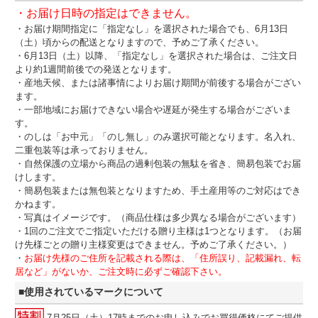
・お届け日時の指定はできません。
・お届け期間指定に「指定なし」を選択された場合でも、6月13日
（土）頃からの配送となりますので、予めご了承ください。
・6月13日（土）以降、「指定なし」を選択された場合は、ご注文日
より約1週間前後での発送となります。
・産地天候、または諸事情によりお届け期間が前後する場合がござい
ます。
・一部地域にお届けできない場合や遅延が発生する場合がございま
す。
・のしは「お中元」「のし無し」のみ選択可能となります。名入れ、
二重包装等は承っておりません。
・自然保護の立場から商品の過剰包装の無駄を省き、簡易包装でお届
けします。
・簡易包装または無包装となりますため、手土産用等のご対応はでき
かねます。
・写真はイメージです。（商品仕様は多少異なる場合がございます）
・1回のご注文でご指定いただける贈り主様は1つとなります。（お届
け先様ごとの贈り主様変更はできません。予めご了承ください。）
・
お届け先様のご住所を記載される際は、「住所誤り、記載漏れ、転
居など」がないか、ご注文時に必ずご確認下さい。
■使用されているマークについて
7月25日（土）17時までのお申し込みでお買得価格にてご提供