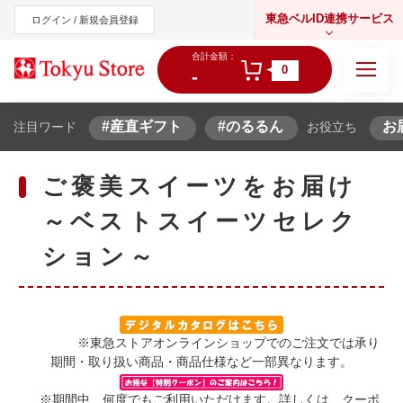
東急ベルID連携サービス
ログイン / 新規会員登録
合計金額：
0
-
#産直ギフト
#のるるん
お
注目ワード
お役立ち
東急オンラインショップ
ご褒美スイーツをお届け
～ベストスイーツセレク
ション～
※東急ストアオンラインショップでのご注文では承り
期間・取り扱い商品・商品仕様など一部異なります。
※期間中、何度でもご利用いただけます。詳しくは、クーポ